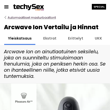
Siirry
SPECIAL
sisältöön
Automaattiset masturbaattorit
Arcwave Ion Vertailu ja Hinnat
Yleiskatsaus
Ekstrat
Erittelyt
UKK
Arcwave Ion on ainutlaatuinen seksilelu,
joka on suunniteltu stimuloimaan
frenulumia, joka on peniksen herkin osa. Se
on ihanteellinen niille, jotka etsivät uusia
tuntemuksia.