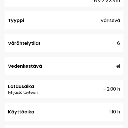
6 ⨉ 2 ⨉ 3.3 in
Tyyppi
Värisevä
Värähtelytilat
6
Vedenkestävä
ei
Latausaika
~ 2:00 h
tyhjästä täyteen
Käyttöaika
1:10 h