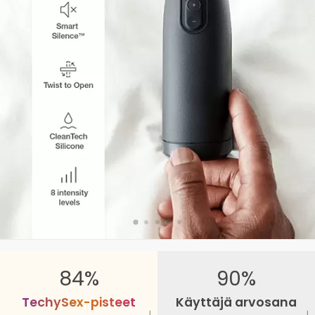
84%
90%
T
e
c
h
y
S
e
x
-
p
i
s
t
e
e
t
Käyttäjä arvosana