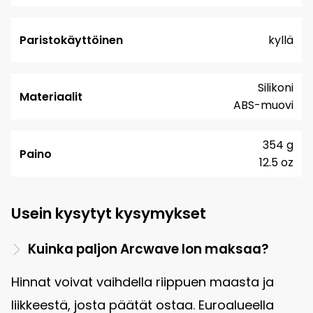
Paristokäyttöinen
kyllä
Silikoni
Materiaalit
ABS-muovi
354 g
Paino
12.5 oz
Usein kysytyt kysymykset
Kuinka paljon Arcwave Ion maksaa?
Hinnat voivat vaihdella riippuen maasta ja
liikkeestä, josta päätät ostaa. Euroalueella