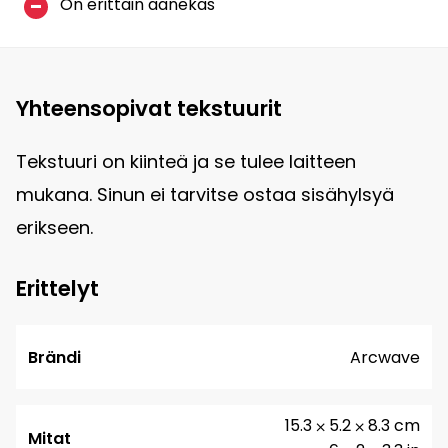
On erittäin äänekäs
Yhteensopivat tekstuurit
Tekstuuri on kiinteä ja se tulee laitteen
mukana. Sinun ei tarvitse ostaa sisähylsyä
erikseen.
Erittelyt
Brändi
Arcwave
15.3 ⨉ 5.2 ⨉ 8.3 cm
Mitat