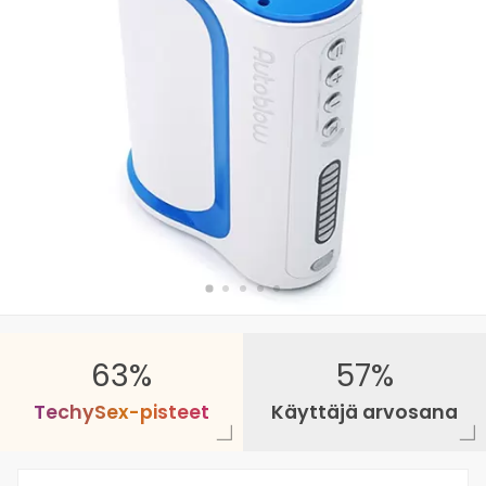
63%
57%
T
e
c
h
y
S
e
x
-
p
i
s
t
e
e
t
Käyttäjä arvosana