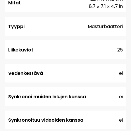
Mitat
8.7 ⨉ 7.1 ⨉ 4.7 in
Tyyppi
Masturbaattori
Liikekuviot
25
Vedenkestävä
ei
Synkronoi muiden lelujen kanssa
ei
Synkronoituu videoiden kanssa
ei