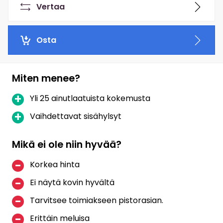
Vertaa
Osta
Miten menee?
Yli 25 ainutlaatuista kokemusta
Vaihdettavat sisähylsyt
Mikä ei ole niin hyvää?
Korkea hinta
Ei näytä kovin hyvältä
Tarvitsee toimiakseen pistorasian.
Erittäin meluisa