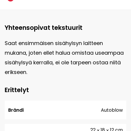
Yhteensopivat tekstuurit
Saat ensimmäisen sisähylsyn laitteen
mukana, joten ellet halua omistaa useampaa
sisähylsyä kerralla, ei ole tarpeen ostaa niitä
erikseen.
Erittelyt
Brändi
Autoblow
22 ⨉ 18 ⨉ 12 cm