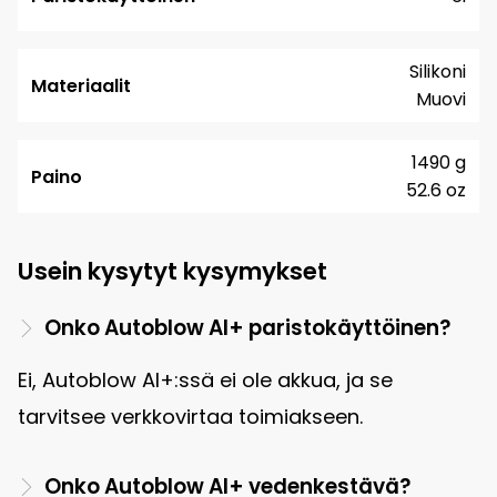
Silikoni
Materiaalit
Muovi
1490 g
Paino
52.6 oz
Usein kysytyt kysymykset
Onko Autoblow AI+ paristokäyttöinen?
Ei, Autoblow AI+:ssä ei ole akkua, ja se
tarvitsee verkkovirtaa toimiakseen.
Onko Autoblow AI+ vedenkestävä?