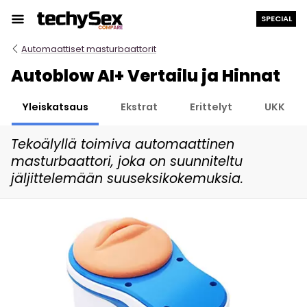
Siirry
SPECIAL
sisältöön
Automaattiset masturbaattorit
Autoblow AI+ Vertailu ja Hinnat
Yleiskatsaus
Ekstrat
Erittelyt
UKK
Tekoälyllä toimiva automaattinen
masturbaattori, joka on suunniteltu
jäljittelemään suuseksikokemuksia.