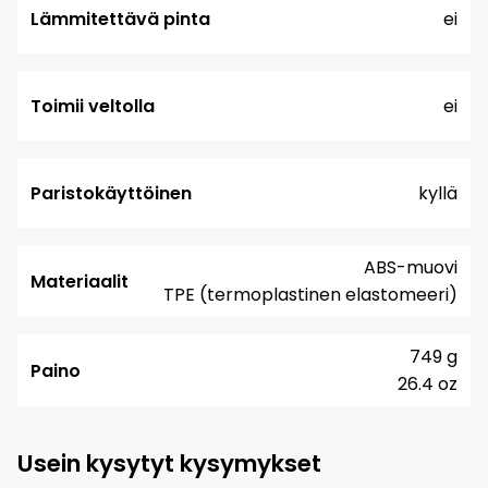
Lämmitettävä pinta
ei
Toimii veltolla
ei
Paristokäyttöinen
kyllä
ABS-muovi
Materiaalit
TPE (termoplastinen elastomeeri)
749 g
Paino
26.4 oz
Usein kysytyt kysymykset