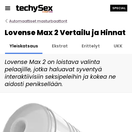
Siirry
SPECIAL
sisältöön
Automaattiset masturbaattorit
Lovense Max 2 Vertailu ja Hinnat
Yleiskatsaus
Ekstrat
Erittelyt
UKK
Lovense Max 2 on loistava valinta
pelaajille, jotka haluavat syventyä
interaktiivisiin seksipeleihin ja kokea ne
aidosti peniksellään.