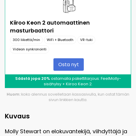
Kiiroo Keon 2 automaattinen
masturbaattori
300 liikettä/min
WiFi + Bluetooth
VR-tuki
Videon synkronointi
Osta nyt
Säästä jopa 20%
ostamalla pakettitarjous: FeelMolly-
sisähylsy + Kiiroo Keon 2.
Huom:
koko alennus sovelletaan kassasivulla, kun ostat tämän
sivun linkkien kautta.
Kuvaus
Molly Stewart on elokuvantekijä, viihdyttäjä ja