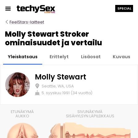
Siirry
SPECIAL
sisältöön
FeelStars-laitteet
Molly Stewart Stroker
ominaisuudet ja vertailu
Yleiskatsaus
Erittelyt
Lisäosat
Kuvaus
Molly Stewart
Seattle, WA, USA
5. syyskuu 1991 (34 vuotta)
ETUNÄKYMÄ
SIVUNÄKYMÄ
AUKKO
SISÄHYLSYN LÄPILEIKKAUS