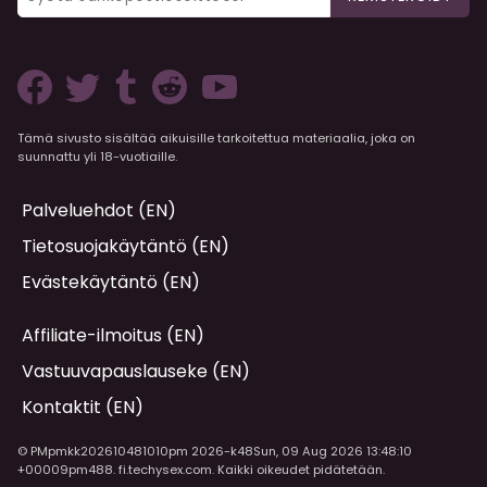
Tämä sivusto sisältää aikuisille tarkoitettua materiaalia, joka on
suunnattu yli 18-vuotiaille.
Palveluehdot (EN)
Tietosuojakäytäntö (EN)
Evästekäytäntö (EN)
Affiliate-ilmoitus (EN)
Vastuuvapauslauseke (EN)
Kontaktit (EN)
© PMpmkk202610481010pm 2026-k48Sun, 09 Aug 2026 13:48:10
+00009pm488. fi.techysex.com. Kaikki oikeudet pidätetään.