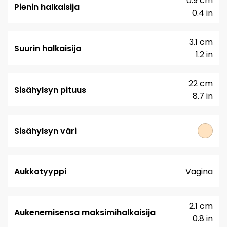
0.9 cm
Pienin halkaisija
0.4 in
3.1 cm
Suurin halkaisija
1.2 in
22 cm
Sisähylsyn pituus
8.7 in
Sisähylsyn väri
Aukkotyyppi
Vagina
2.1 cm
Aukenemisensa maksimihalkaisija
0.8 in