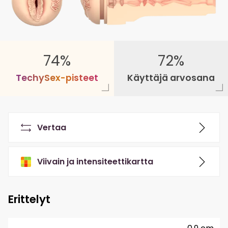
74%
72%
T
e
c
h
y
S
e
x
-
p
i
s
t
e
e
t
Käyttäjä arvosana
Vertaa
Viivain ja intensiteettikartta
Erittelyt