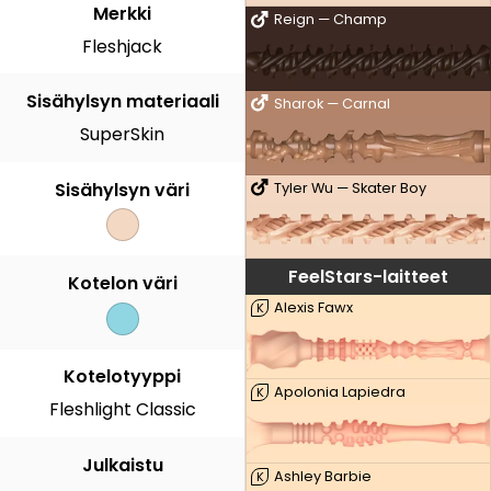
Merkki
Reign — Champ
Fleshjack
Sisähylsyn materiaali
Sharok — Carnal
SuperSkin
Sisähylsyn väri
Tyler Wu — Skater Boy
FeelStars-laitteet
Kotelon väri
Alexis Fawx
K
Kotelotyyppi
Apolonia Lapiedra
K
Fleshlight Classic
Julkaistu
Ashley Barbie
K