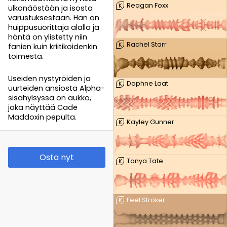
Reagan Foxx
K
ulkonäöstään ja isosta
varustuksestaan. Hän on
huippusuorittaja alalla ja
häntä on ylistetty niin
Rachel Starr
K
fanien kuin kriitikoidenkin
toimesta.
Useiden nystyröiden ja
Daphne Laat
K
uurteiden ansiosta Alpha-
sisähylsyssä on aukko,
joka näyttää Cade
Maddoxin pepulta.
Kayley Gunner
K
Osta nyt
Tanya Tate
K
Feel Stroker
K