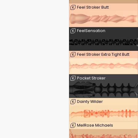
Feel Stroker Butt
K
FeelSensation
K
Feel Stroker Extra Tight Butt
K
Pocket Stroker
K
Dainty Wilder
K
MelRose Michaels
K