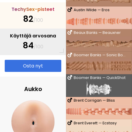
T
e
c
h
y
S
e
x
-
p
i
s
t
e
e
t
Austin Wilde — Eros
82
/100
Beaux Banks — Beauxner
Käyttäjä arvosana
84
/100
Boomer Banks — Sonic Boom
Osta nyt
Boomer Banks — QuickShot
Aukko
Brent Corrigan — Bliss
Brent Everett — Ecstasy