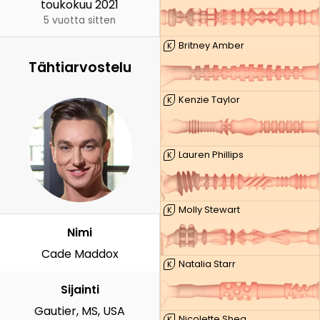
toukokuu 2021
5 vuotta sitten
Britney Amber
K
Tähtiarvostelu
Kenzie Taylor
K
Lauren Phillips
K
Molly Stewart
K
Nimi
Cade Maddox
Natalia Starr
K
Sijainti
Gautier, MS, USA
Nicolette Shea
K