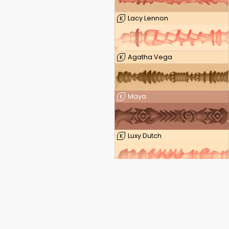
Lacy Lennon
K
Agatha Vega
K
Maya
K
Luxy Dutch
K
Leigh Raven — FeelLeigh
K
Leigh Raven — FeelLeigh Mouth
K