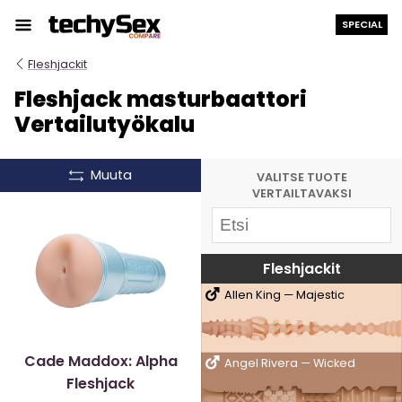
Siirry
SPECIAL
sisältöön
Fleshjackit
Fleshjack masturbaattori
Vertailutyökalu
Muuta
VALITSE TUOTE
VERTAILTAVAKSI
Fleshjackit
Allen King — Majestic
Cade Maddox: Alpha
Angel Rivera — Wicked
Fleshjack