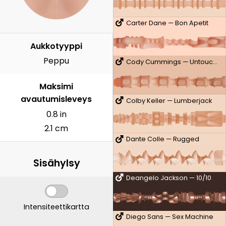
Carter Dane — Bon Apetit
Aukkotyyppi
Peppu
Cody Cummings — Untouched
Maksimi
avautumisleveys
Colby Keller — Lumberjack
0.8 in
2.1 cm
Dante Colle — Rugged
Sisähylsy
Deangelo Jackson — 10/10
Intensiteettikartta
Diego Sans — Sex Machine