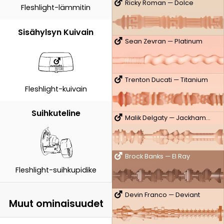
Ricky Roman — Dolce
Fleshlight-lämmitin
Sisähylsyn Kuivain
Sean Zevran — Platinum
Trenton Ducati — Titanium
Fleshlight-kuivain
Suihkuteline
Malik Delgaty — Jackhammer
Brock Banks — El Ray
Fleshlight-suihkupidike
Devin Franco — Deviant
Muut ominaisuudet