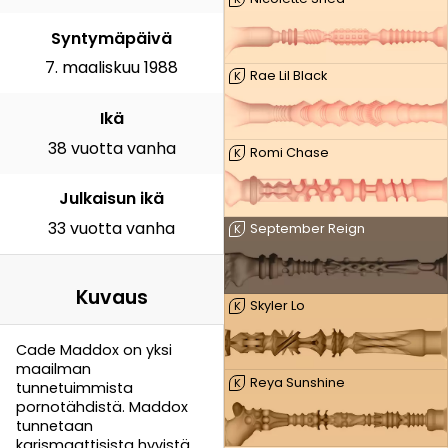
Syntymäpäivä
7. maaliskuu 1988
Rae Lil Black
K
Ikä
38 vuotta vanha
Romi Chase
K
Julkaisun ikä
33 vuotta vanha
September Reign
K
Kuvaus
Skyler Lo
K
Cade Maddox on yksi
maailman
Reya Sunshine
K
tunnetuimmista
pornotähdistä. Maddox
tunnetaan
karismaattisista hyvistä