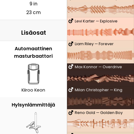
9 in
23 cm
Levi Karter — Explosive
Lisäosat
Liam Riley — Forever
Automaattinen
masturbaattori
Max Konnor — Overdrive
Kiiroo Keon
Milan Christopher — King
Hylsynlämmittäjä
Reno Gold — Golden Boy