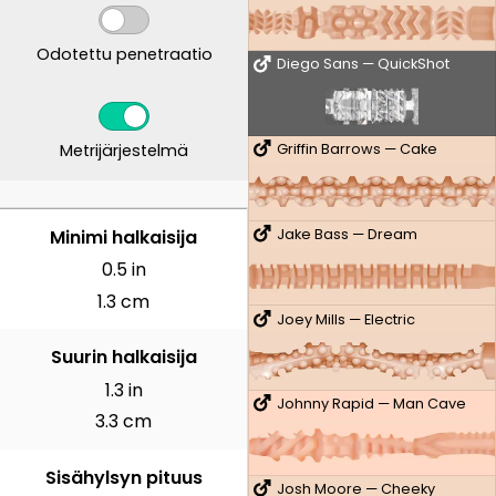
Odotettu penetraatio
Diego Sans — QuickShot
Metrijärjestelmä
Griffin Barrows — Cake
SENTTIMETRIÄ
Minimi halkaisija
Jake Bass — Dream
0.5 in
1.3 cm
Joey Mills — Electric
Suurin halkaisija
1.3 in
Johnny Rapid — Man Cave
3.3 cm
Sisähylsyn pituus
Josh Moore — Cheeky