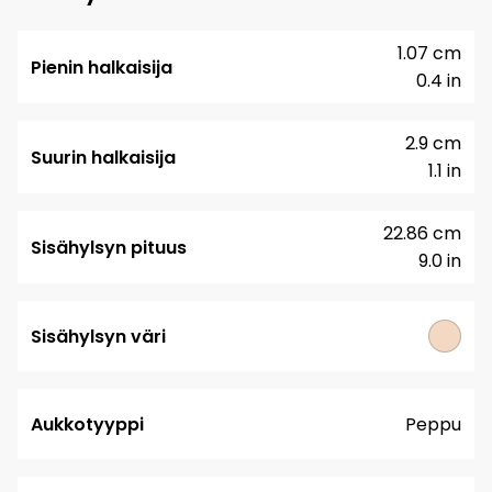
1.07 cm
Pienin halkaisija
0.4 in
2.9 cm
Suurin halkaisija
1.1 in
22.86 cm
Sisähylsyn pituus
9.0 in
Sisähylsyn väri
Aukkotyyppi
Peppu