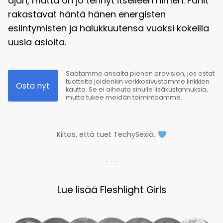
ajan, mutta on jo tehnyt itselleen nimen. Fanit
rakastavat häntä hänen energisten
esiintymisten ja halukkuutensa vuoksi kokeilla
uusia asioita.
Saatamme ansaita pienen provision, jos ostat
tuotteita joidenkin verkkosivustomme linkkien
Osta nyt
kautta. Se ei aiheuta sinulle lisäkustannuksia,
mutta tukee meidän toimintaamme.
Kiitos, että tuet TechySexiä.
. . .
Lue lisää Fleshlight Girls