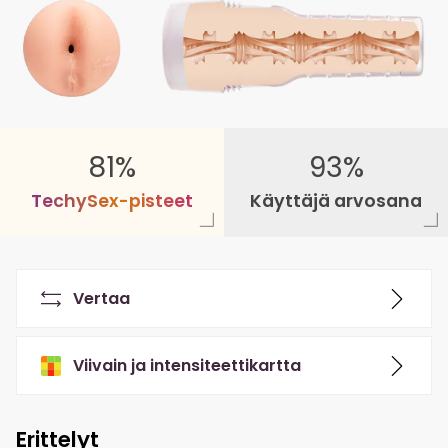
81%
93%
T
e
c
h
y
S
e
x
-
p
i
s
t
e
e
t
Käyttäjä arvosana
Vertaa
Viivain ja intensiteettikartta
Erittelyt