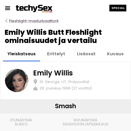
Siirry
SPECIAL
sisältöön
Fleshlight-masturbaattorit
Emily Willis Butt Fleshlight
ominaisuudet ja vertailu
Yleiskatsaus
Erittelyt
Lisäosat
Kuvaus
Emily Willis
St. George, UT, Yhdysvallat
29. joulukuu 1998 (27 vuotta)
Smash
ETUNÄKYMÄ
SIVUNÄKYMÄ
AUKKO
SISÄHYLSYN LÄPILEIKKAUS