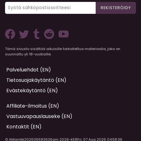
REKISTERÖIDY
Tämä sivusto sisältää aikuisille tarkoitettua materiaalia, joka on
suunnattu yli 18-vuotiaille.
Palveluehdot (EN)
Tietosuojakäytäntö (EN)
Evästekäytäntö (EN)
Affiliate-ilmoitus (EN)
Vastuuvapauslauseke (EN)
Kontaktit (EN)
© AMamkk202636583636am 2026-k58Fri, 07 Aug 2026 04:58:36