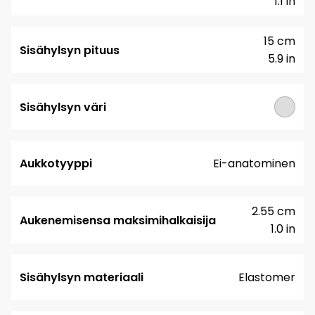
1.1 in
15 cm
Sisähylsyn pituus
5.9 in
Sisähylsyn väri
Aukkotyyppi
Ei-anatominen
2.55 cm
Aukenemisensa maksimihalkaisija
1.0 in
Sisähylsyn materiaali
Elastomer