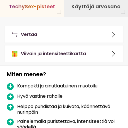
T
e
c
h
y
S
e
x
-
p
i
s
t
e
e
t
Käyttäjä arvosana
Vertaa
Viivain ja intensiteettikartta
Miten menee?
Kompakti ja ainutlaatuinen muotoilu
Hyvä vastine rahalle
Helppo puhdistaa ja kuivata, käännettävä
nurinpäin
Painelemalla puristettava, intensiteettiä voi
säädellä