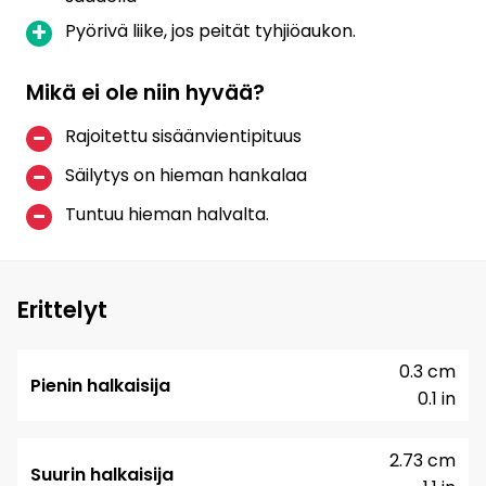
Pyörivä liike, jos peität tyhjiöaukon.
Mikä ei ole niin hyvää?
Rajoitettu sisäänvientipituus
Säilytys on hieman hankalaa
Tuntuu hieman halvalta.
Erittelyt
0.3 cm
Pienin halkaisija
0.1 in
2.73 cm
Suurin halkaisija