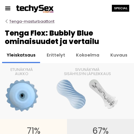
Siirry
SPECIAL
sisältöön
Tenga-masturbaattorit
Tenga Flex: Bubbly Blue
ominaisuudet ja vertailu
Yleiskatsaus
Erittelyt
Kokoelma
Kuvaus
ETUNÄKYMÄ
SIVUNÄKYMÄ
AUKKO
SISÄHYLSYN LÄPILEIKKAUS
71%
67%