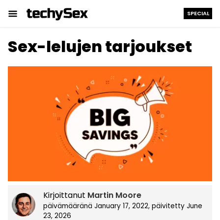
SPECIAL
Siirry
Sex-lelujen tarjoukset
sisältöön
Kirjoittanut
Martin Moore
päivämääränä
January 17, 2022
, päivitetty
June
23, 2026